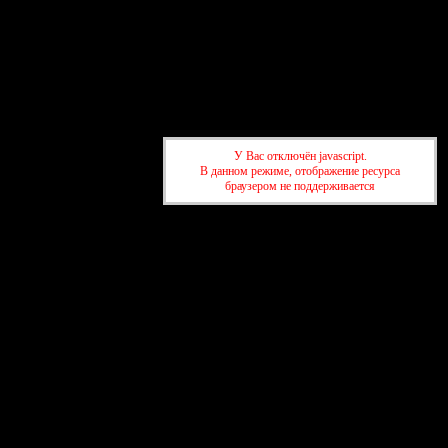
У Вас отключён javascript.
В данном режиме, отображение ресурса
браузером не поддерживается
Форум
Участники
Правила
Поиск
Регистрация
Войти
Активные темы
Привет, Гость!
Войдите
или
зарегистрируйтесь
.
»
Форум Азербайджанских жен AZ-love.ru
»
Наши любимые
фильмы :)
»
Посмотрели хороший фильм, расскажите о нем
остальным! РЕКОМЕНДАЦИИ