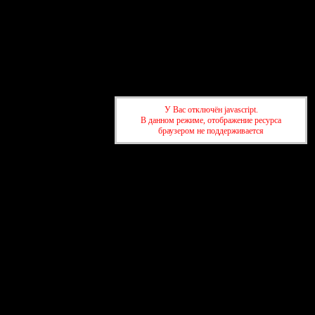
У Вас отключён javascript.
В данном режиме, отображение ресурса
браузером не поддерживается
Форум
Участники
Правила
Поиск
Регистрация
Войти
Активные темы
Привет, Гость!
Войдите
или
зарегистрируйтесь
.
»
Форум Азербайджанских жен AZ-love.ru
»
Христианство
»
Православный гардероб для христианки ‡Одежда
христианки