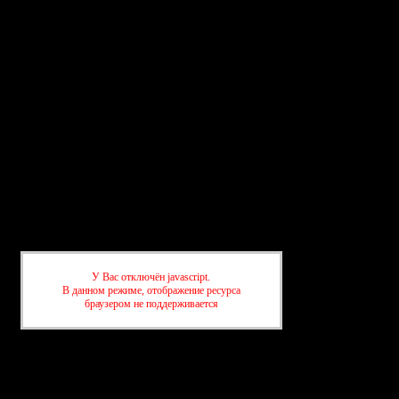
а
Поиск
Регистрация
Войти
вные темы
У Вас отключён javascript.
В данном режиме, отображение ресурса
браузером не поддерживается
очная информация
»
Получение ВНЖ в Азербайджане после