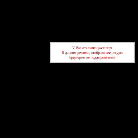
У Вас отключён javascript.
В данном режиме, отображение ресурса
браузером не поддерживается
Форум
Участники
Правила
Поиск
Регистрация
Войти
Активные темы
Привет, Гость!
Войдите
или
зарегистрируйтесь
.
»
Форум Азербайджанских жен AZ-love.ru
»
­
Азербайджанские фильмы
»
Adi əhvalatlar / Истинные
происшествия (2000) русский язык