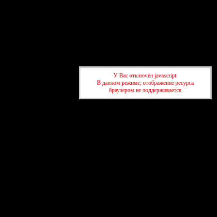
У Вас отключён javascript.
В данном режиме, отображение ресурса
браузером не поддерживается
Форум
Участники
Правила
Поиск
Регистрация
Войти
Активные темы
Привет, Гость!
Войдите
или
зарегистрируйтесь
.
»
Форум Азербайджанских жен AZ-love.ru
»
Образование в
Азербайджане