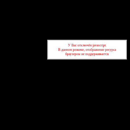
У Вас отключён javascript.
В данном режиме, отображение ресурса
браузером не поддерживается
Форум
Участники
Правила
Поиск
Регистрация
Войти
Активные темы
Привет, Гость!
Войдите
или
зарегистрируйтесь
.
»
Форум Азербайджанских жен AZ-love.ru
»
Фильмы о
мусульманах, Исламе, Кавказе