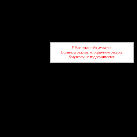
У Вас отключён javascript.
В данном режиме, отображение ресурса
браузером не поддерживается
Форум
Участники
Правила
Поиск
Регистрация
Войти
Активные темы
Привет, Гость!
Войдите
или
зарегистрируйтесь
.
»
Форум Азербайджанских жен AZ-love.ru
»
Детская
комната